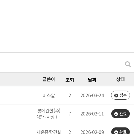
글쓴이
상태
조회
날짜
비스알
2
2026-03-24
접수
롯데건설(주)
7
2026-02-11
완료
식만~사상 (…
채움종합건설
2
2026-02-09
완료