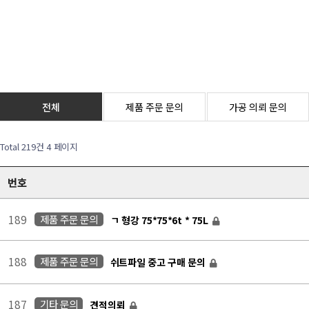
전체
제품 주문 문의
가공 의뢰 문의
Total 219건
4 페이지
번호
189
제품 주문 문의
ㄱ 형강 75*75*6t * 75L
188
제품 주문 문의
쉬트파일 중고 구매 문의
187
기타 문의
견적의뢰